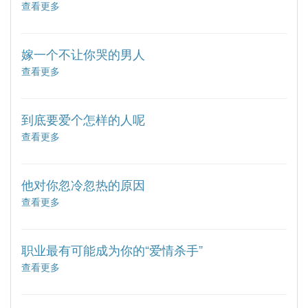
查看更多
about
到
【编
对
号
的
006】
她
嫁一个不让你哭的男人
遇
查看更多
about
到
【编
对
号
的
006】
她
到底要爱个怎样的人呢
遇
查看更多
about
到
【编
对
号
的
006】
她
他对你忽冷忽热的原因
遇
查看更多
about
到
【编
对
号
的
006】
她
职业最有可能成为你的“爱情杀手”
遇
查看更多
about
到
【编
对
号
的