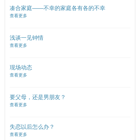
006】
凑合家庭——不幸的家庭各有各的不幸
遇
查看更多
about
到
【编
对
号
的
006】
她
浅谈一见钟情
遇
查看更多
about
到
【编
对
号
的
006】
她
现场动态
遇
查看更多
about
到
【编
对
号
的
006】
她
要父母，还是男朋友？
遇
查看更多
about
到
【编
对
号
的
006】
她
失恋以后怎么办？
遇
查看更多
about
到