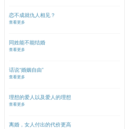
【编
对
号
的
006】
她
恋不成就仇人相见？
遇
查看更多
about
到
【编
对
号
的
006】
她
同姓能不能结婚
遇
查看更多
about
到
【编
对
号
的
006】
她
话说“婚姻自由”
遇
查看更多
about
到
【编
对
号
的
006】
她
理想的爱人以及爱人的理想
遇
查看更多
about
到
【编
对
号
的
006】
她
离婚，女人付出的代价更高
遇