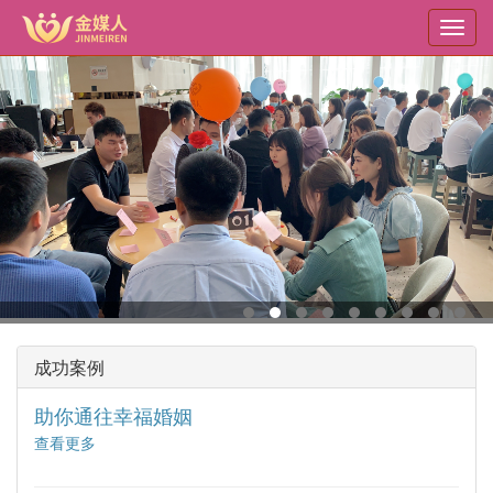
转
Toggl
到
navig
主
要
内
容
成功案例
助你通往幸福婚姻
查看更多
about
【编
号