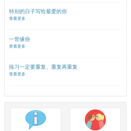
号
的
006】
她
特别的日子写给最爱的你
遇
查看更多
about
到
【编
对
号
的
006】
她
一世缘份
遇
查看更多
about
到
【编
对
号
的
006】
她
练习一定要重复、重复再重复
遇
查看更多
about
到
【编
对
号
的
006】
她
遇
到
对
的
她