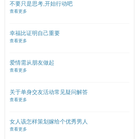
006】
她
不要只是思考,开始行动吧
遇
查看更多
about
到
【编
对
号
的
006】
她
幸福比证明自己重要
遇
查看更多
about
到
【编
对
号
的
006】
她
爱情需从朋友做起
遇
查看更多
about
到
【编
对
号
的
006】
她
关于单身交友活动常见疑问解答
遇
查看更多
about
到
【编
对
号
的
006】
她
女人该怎样策划嫁给个优秀男人
遇
查看更多
about
到
【编
对