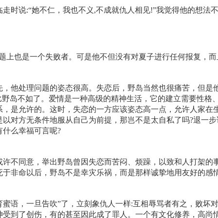
走时说:“她不仁，我也不义,不成就仇人相见!”我觉得他的想法
问题上也是一个失败者。可是他不但没有对夏子进行任何报复，而
先，他处理问题的姿态很高。失恋后，野岛当然也很痛苦，但是
就比野岛不如了。爱情是一种高级的精神生活，它的建立需要性格
系，是允许的。这时，失恋的一方应该姿态高一点，允许人家在
是以对方无条件地服从自己为前提，那岂不是太自私了吗?退一步
什么幸福可言呢?
或许不同意，举出野岛曾因失恋而苦闷、烦躁，以致和人打架的
死于非命以后，野岛不是幸灾乐祸，而是那样诚挚地用友好的感
蜜语，一旦告吹”了，立刻象仇人一样:互相辱骂者有之，败坏
神受到了创伤，有的甚至因此成了罪人。一个有文化修养，高尚