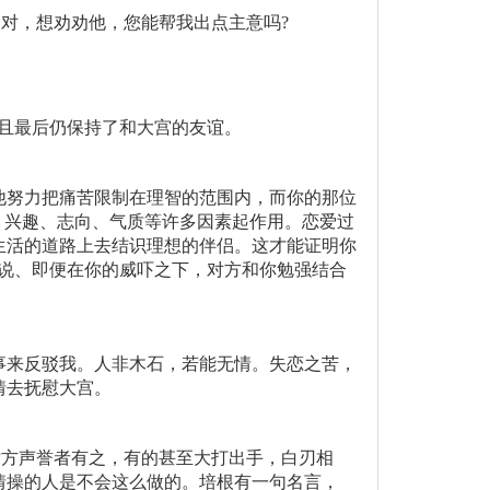
不对，想劝劝他，您能帮我出点主意吗?
且最后仍保持了和大宫的友谊。
他努力把痛苦限制在理智的范围内，而你的那位
、兴趣、志向、气质等许多因素起作用。恋爱过
生活的道路上去结识理想的伴侣。这才能证明你
说、即便在你的威吓之下，对方和你勉强结合
事来反驳我。人非木石，若能无情。失恋之苦，
情去抚慰大宫。
对方声誉者有之，有的甚至大打出手，白刃相
情操的人是不会这么做的。培根有一句名言，