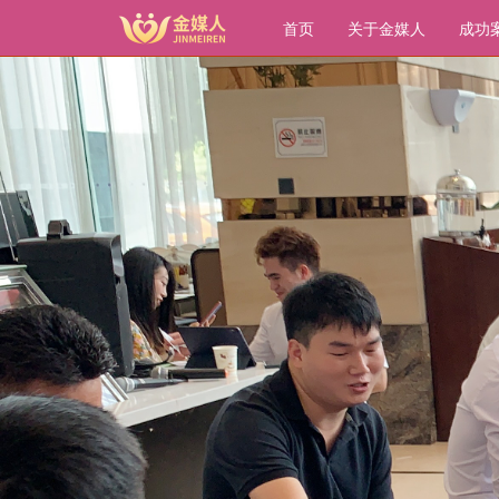
转
首页
关于金媒人
成功
到
主
要
内
容