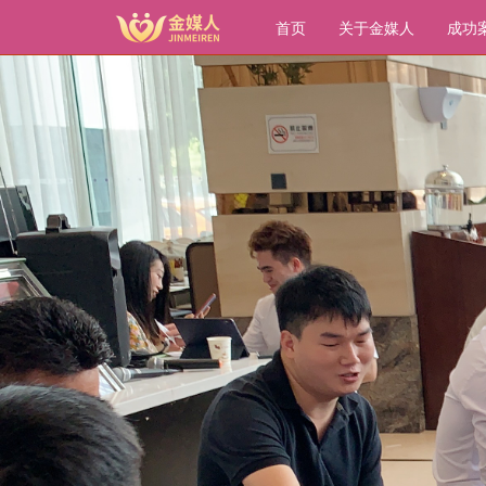
转
首页
关于金媒人
成功
到
主
要
内
容