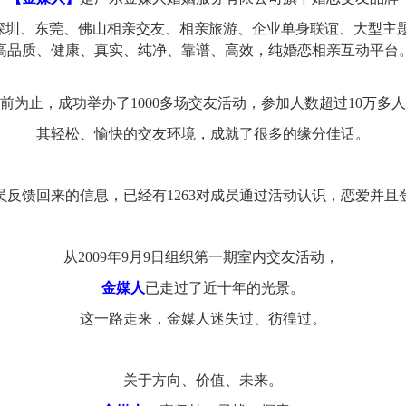
深圳、东莞
、
佛山相亲交友、相亲旅游、企业单身联谊、大型主
高品质
、
健康
、
真实、纯净、
靠谱、
高效，
纯
婚恋相亲互动平台
前为止，成功举办了1000多场交友活动，参加人数超过10万多
其轻松、愉快的交友环境，成就了很多的缘分佳话。
员反馈回来的信息，已经有1263对成员通过活动认识，恋爱并且
从2009年9月9日组织第一期室内交友活动，
金媒人
已走过了近十年的光景。
这一路走来，
金
媒人
迷失过、彷徨过。
关于方向、价值、未来。