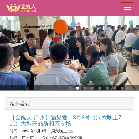
转
Toggl
到
navig
主
要
内
容
相亲活动
【金媒人-广州】遇见爱！8月8号（周六晚上7
点）大型高品质相亲专场
时间：2026年8月8号，周六晚上7点
地点：广州市区，仅向报名成功嘉宾公布